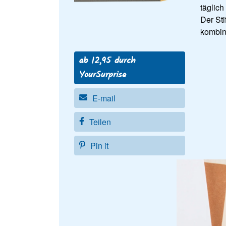
täglich
Der St
kombin
ab 12,95 durch
YourSurprise
E-mail
Teilen
Pin it