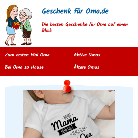
Geschenk für Oma.de
Die besten Geschenke für Oma auf einen
Blick
Zum ersten Mal Oma
Aktive Omas
Bei Oma zu Hause
Ältere Omas