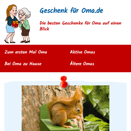
Geschenk für Oma.de
Die besten Geschenke für Oma auf einen
Blick
Zum ersten Mal Oma
Aktive Omas
Bei Oma zu Hause
Ältere Omas