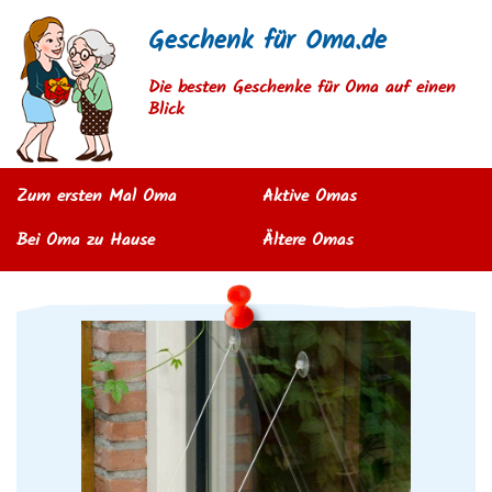
Geschenk für Oma.de
Die besten Geschenke für Oma auf einen
Blick
Zum ersten Mal Oma
Aktive Omas
Bei Oma zu Hause
Ältere Omas