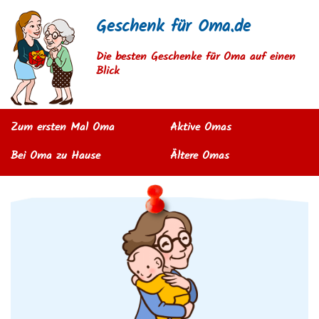
Geschenk für Oma.de
Die besten Geschenke für Oma auf einen
Blick
Zum ersten Mal Oma
Aktive Omas
Bei Oma zu Hause
Ältere Omas