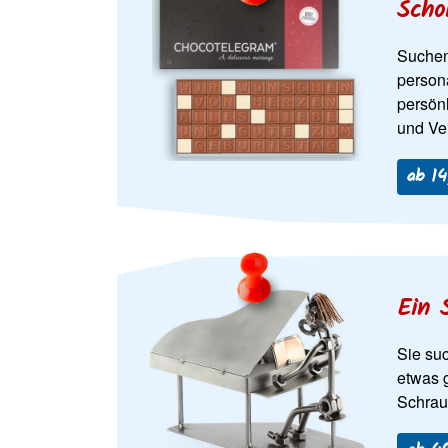
Scho
Suchen
person
persön
und Ve
ab 14
Ein 
Sie su
etwas 
Schrau