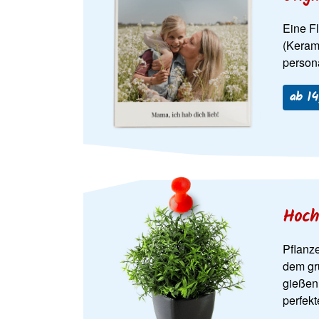
Eine Fl
(Kerami
persona
ab 14
Hoch
Pflanz
dem gr
gießen
perfek