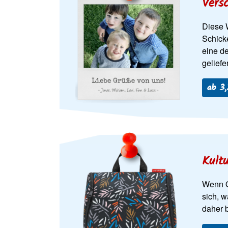
Vers
Diese W
Schick
eine d
geliefe
ab 3,
Kult
Wenn Om
sich, w
daher 