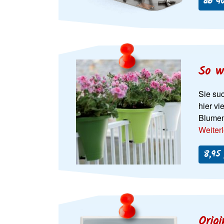
ab 4
So w
Sie su
hier vi
Blumen
Weiter
8,95
Orig