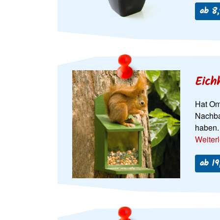
ab 8,
Eich
Hat Om
Nachba
haben.
Weiter
ab 19