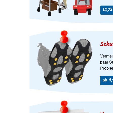
12,7
Schu
Vermei
paar St
Proble
ab 9