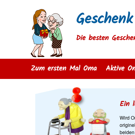
Geschenk
Die besten Gesche
Zum ersten Mal Oma
Aktive O
Ein 
Wird Om
origin
beiden