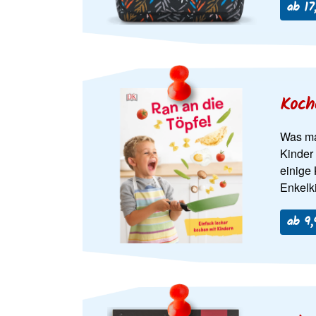
ab 17
Koch
Was ma
Kinder
einige 
Enkelk
ab 9,